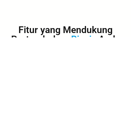
Fitur yang Mendukung
Pertumbuhan
Bisnis
Anda
Kami menyediakan fitur-fitur yang bisa disesuaikan
untuk memenuhi tujuan bisnis Anda.
Website Profesional yang Memikat
Kami adalah ahli dalam pembuatan website
profesional yang memikat.